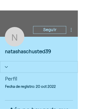
Más acciones
Seguir
natashaschusted39
natashaschusted39
Perfil
Fecha de registro: 20 oct 2022