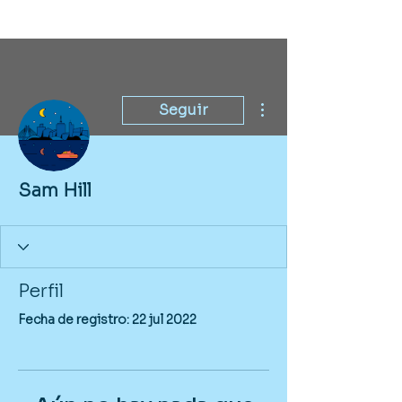
Más acciones
Seguir
Sam Hill
Perfil
Fecha de registro: 22 jul 2022