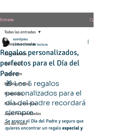
Entrada
Todas las entradas
osmitjoies
Todas las entradas
16 feb
2 min de lectura
Regalos personalizados,
San Valentín
perfectos para el Día del
Sant Jordi
Padre
Comunión
🎁 Los 5 regalos 
Regalos Profes
personalizados para el 
Novedades
día del padre recordará 
Noticias y eventos
siempre
Joyas Personalizadas
Se acerca el Día del Padre y seguro que 
Día del Padre
quieres encontrar un regalo 
especial y 