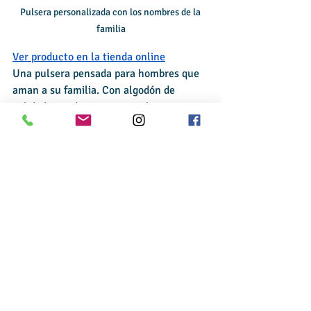
Pulsera personalizada con los nombres de la 
familia
Ver product
o en la tienda online
Una pulsera pensada para hombres que 
aman a su familia. Con algodón de 
calidad y un diseño que combina 
sencillez y valor emocional, es un regalo 
que puede llevar todos los días.
📌 
Puntos de venta:
Estilo sencillo pero emotivo
Ideal para padres que llevan 
detalles sutiles
Fácil de adaptar al estilo personal
👉 Haz que su familia esté siempre con 
él!