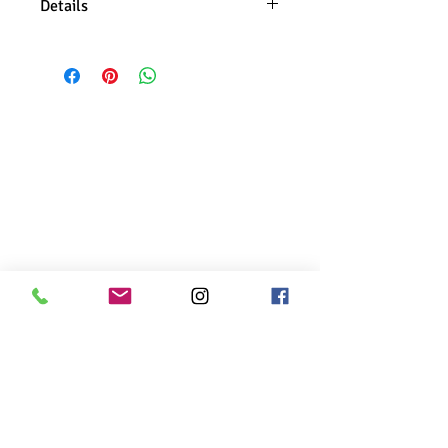
Details
Llavero de aluminio con un grosor
de la pieza de 1,5mm y con
medidas de 3cm de ancho x 4 de
largo. Se puede personalizar
grabando nombres, o dibujos.
Grabado a mano.
Si quieres personalizarlo con los
nombres de tus hijos grabados con
su propia letra, o con algún dibujo
hecho por ellos, nos puedes enviar
una foto por mail a
info@osmit.com
El aluminio es un metal ligero que
no se hace negro. Iva incl.