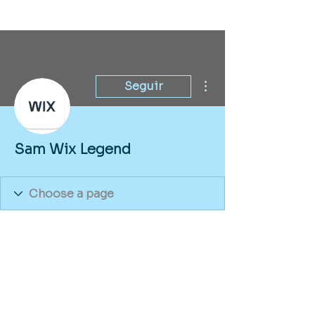
Más acciones
Seguir
Sam Wix Legend