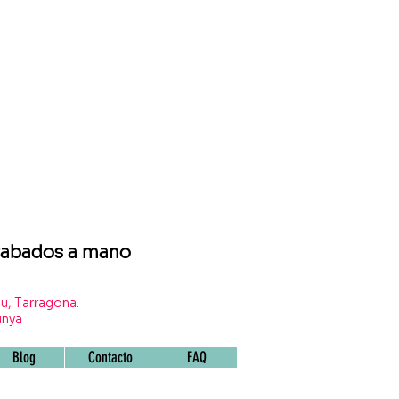
grabados a mano
u, Tarragona.
unya
Blog
Contacto
FAQ