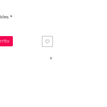
io
bles:
*
rrito
con forma de nube y gotas de
 elegir el color de las gotas que
o aproximado de 2,5cm.
da. No pesa y no se oxida.Tienes
entes a juego. Iva incl.