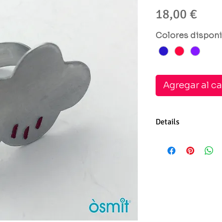
Prec
18,00 €
Colores disponi
Agregar al ca
Details
Anillo de aluminio 
esmalte frio. Puedes
más te guste. Anch
Ajustable a la medi
el collar y los pendi