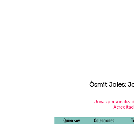
Òsmit Joies: J
Joyas personalizad
Acreditada
Quien soy
Colecciones
T