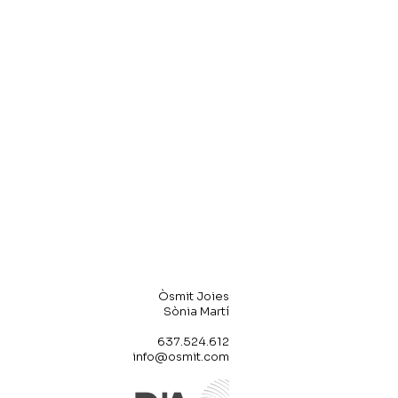
Òsmit Joies
Joyas artesanales y
Joyas personalizadas
hechas a mano en
Salou, Tarragona
Òsmit Joies
Sònia Martí
637.524.612
info@osmit.com