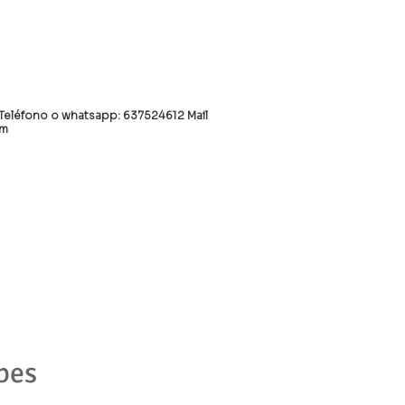
Teléfono o whatsapp: 637524612 Mail
om
bes