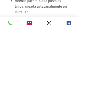
Hechas para ti: Cada pieza es
única, creada artesanalmente en
mi taller.
*precio para 2 alianzas