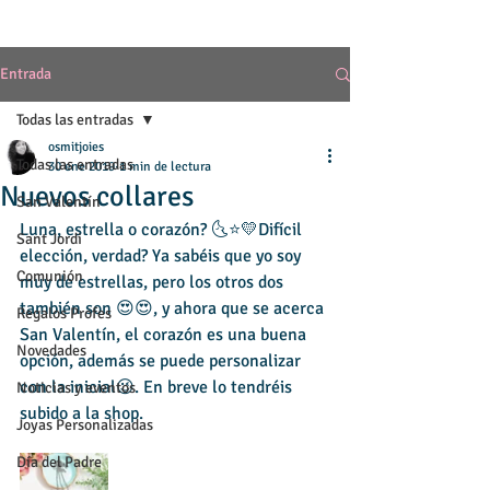
Entrada
Todas las entradas
osmitjoies
Todas las entradas
30 ene 2019
1 min de lectura
Nuevos collares
San Valentín
Luna, estrella o corazón? 🌜⭐️💛Difícil 
Sant Jordi
elección, verdad? Ya sabéis que yo soy 
Comunión
muy de estrellas, pero los otros dos 
también son 😍😍, y ahora que se acerca 
Regalos Profes
San Valentín, el corazón es una buena 
Novedades
opción, además se puede personalizar 
con la inicial😉. En breve lo tendréis 
Noticias y eventos
subido a la shop. 
Joyas Personalizadas
Día del Padre