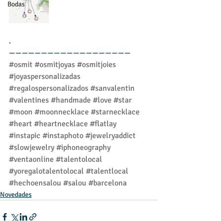
Bodas
.
———————————————————
#osmit
#osmitjoyas
#osmitjoies
#joyaspersonalizadas
#regalospersonalizados
#sanvalentin
#valentines
#handmade
#love
#star
#moon
#moonnecklace
#starnecklace
#heart
#heartnecklace
#flatlay
#instapic
#instaphoto
#jewelryaddict
#slowjewelry
#iphoneography
#ventaonline
#talentolocal
#yoregalotalentolocal
#talentlocal
#hechoensalou
#salou
#barcelona
Novedades