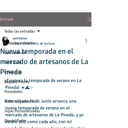
Entrada
Todas las entradas
osmitjoies
Todas las entradas
18 jun 2025
1 min de lectura
Nueva temporada en el
San Valentín
mercado de artesanos de La
Sant Jordi
Pineda
Comunión
¡Empieza la temporada de verano en La 
Regalos Profes
Pineda! ☀️🌊✨
Novedades
Este sábado 21 de Junio arranca una 
Noticias y eventos
nueva temporada de verano en el 
Joyas Personalizadas
mercado de artesanos de La Pineda, y yo 
Día del Padre
estaré allí, como cada año, con mi 