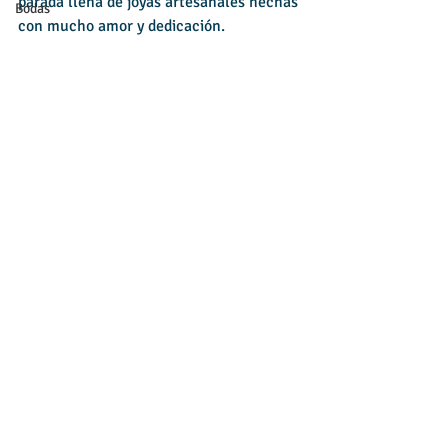
parada llena de joyas artesanales hechas 
Bodas
con mucho amor y dedicación.