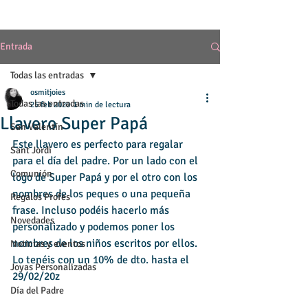
Entrada
Todas las entradas
osmitjoies
Todas las entradas
25 feb 2020
1 min de lectura
Llavero Super Papá
San Valentín
Este llavero es perfecto para regalar 
Sant Jordi
para el día del padre. Por un lado con el 
Comunión
logo de Super Papá y por el otro con los 
nombres de los peques o una pequeña 
Regalos Profes
frase. Incluso podéis hacerlo más 
Novedades
personalizado y podemos poner los 
nombres de los niños escritos por ellos. 
Noticias y eventos
Lo tenéis con un 10% de dto. hasta el 
Joyas Personalizadas
29/02/20z
Día del Padre