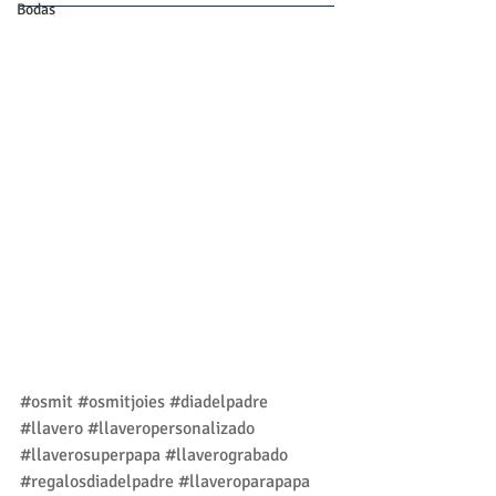
Bodas
#osmit
#osmitjoies
#diadelpadre
#llavero
#llaveropersonalizado
#llaverosuperpapa
#llaverograbado
#regalosdiadelpadre
#llaveroparapapa