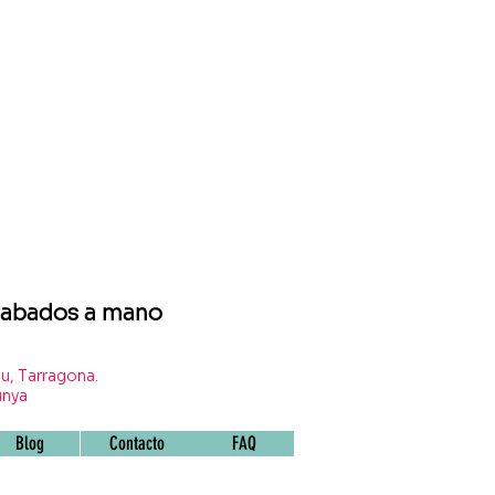
grabados a mano
u, Tarragona.
unya
Blog
Contacto
FAQ