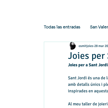
Todas las entradas
San Vale
osmitjoies
28 mar 2
Noticias y eventos
Joy
Joies per
Joies per a Sant Jord
Sant Jordi és una de l
amb detalls únics i pl
inspirades en aquesta
Al meu taller de joier