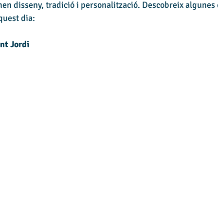
en disseny, tradició i personalització. Descobreix algunes 
quest dia:
nt Jordi