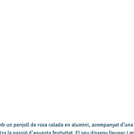
mb un penjoll de rosa calada en alumini, acompanyat d’una 
za la passió d’aquesta festivitat. El seu disseny lleuger i m