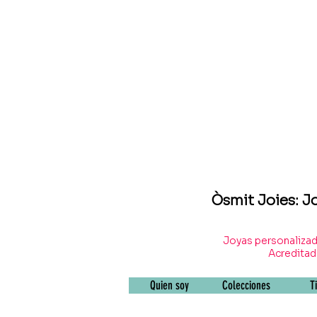
Òsmit Joies: J
Joyas personalizad
Acreditada
Quien soy
Colecciones
T