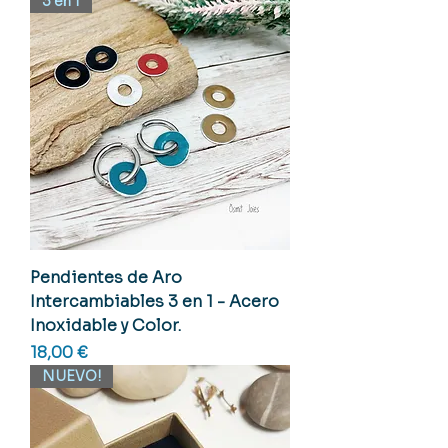
3 en 1
Pendientes de Aro
Intercambiables 3 en 1 - Acero
Inoxidable y Color.
Precio
18,00 €
NUEVO!