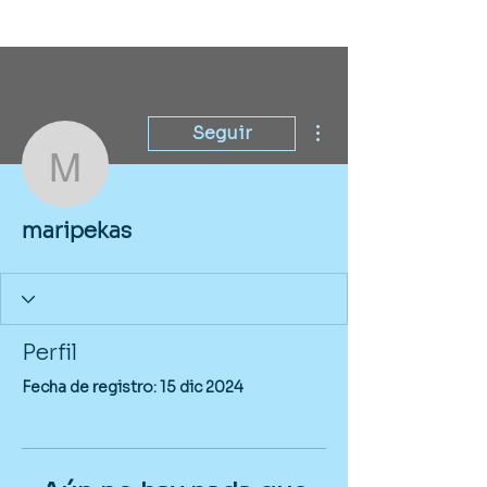
Más acciones
Seguir
maripekas
maripekas
Perfil
Fecha de registro: 15 dic 2024