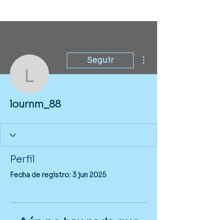
Más acciones
Seguir
lournm_88
lournm_88
Perfil
Fecha de registro: 3 jun 2025