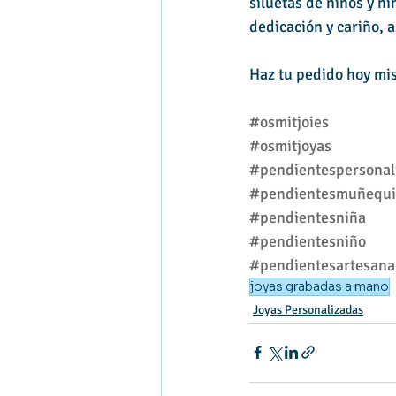
siluetas de niños y n
dedicación y cariño, 
Haz tu pedido hoy mis
#osmitjoies
#osmitjoyas
#pendientespersonal
#pendientesmuñequi
#pendientesniña
#pendientesniño
#pendientesartesana
joyas grabadas a mano
Joyas Personalizadas