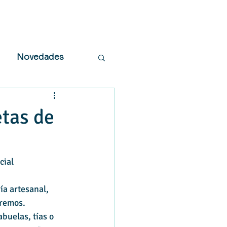
Novedades
etas de
cial
a artesanal, 
remos. 
buelas, tías o 