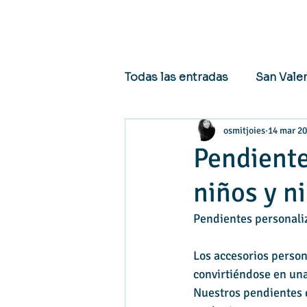
Todas las entradas
San Vale
osmitjoies
14 mar 2
Noticias y eventos
Joy
Pendiente
niños y n
Pendientes personaliz
Los accesorios person
convirtiéndose en una
Nuestros pendientes d