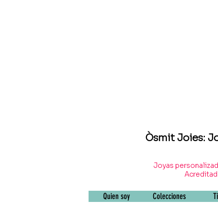
Òsmit Joies: J
Joyas personalizad
Acreditada
Quien soy
Colecciones
T