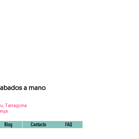
grabados a mano
u, Tarragona.
unya
Blog
Contacto
FAQ