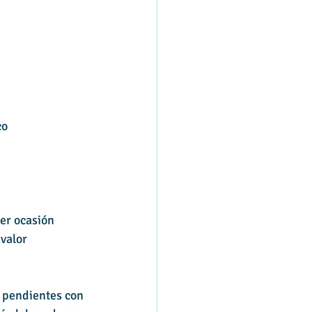
co
er ocasión 
valor 
s pendientes con 