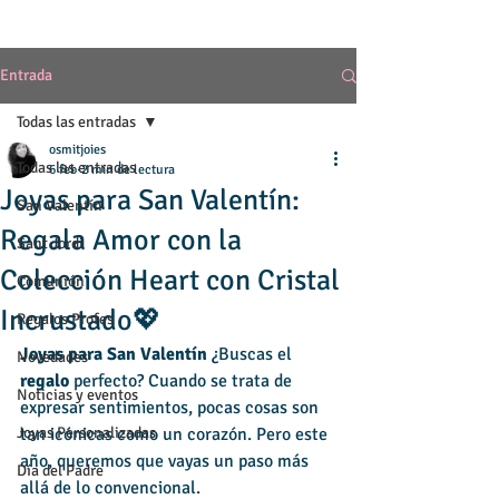
Entrada
Todas las entradas
osmitjoies
Todas las entradas
6 feb
2 min de lectura
Joyas para San Valentín:
San Valentín
Regala Amor con la
Sant Jordi
Colección Heart con Cristal
Comunión
Incrustado💖
Regalos Profes
Joyas para San Valentín
 ¿Buscas el 
Novedades
regalo
 perfecto? Cuando se trata de 
Noticias y eventos
expresar sentimientos, pocas cosas son 
Joyas Personalizadas
tan icónicas como un corazón. Pero este 
año, queremos que vayas un paso más 
Día del Padre
allá de lo convencional.