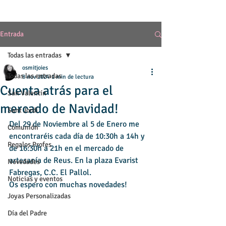
Entrada
Todas las entradas
osmitjoies
Todas las entradas
8 nov 2024
1 min de lectura
Cuenta atrás para el
San Valentín
mercado de Navidad!
Sant Jordi
Del 29 de Noviembre al 5 de Enero me 
Comunión
encontraréis cada día de 10:30h a 14h y 
Regalos Profes
de 16:30h a 21h en el mercado de 
artesanía de Reus. En la plaza Evarist 
Novedades
Fabregas, C.C. El Pallol.
Noticias y eventos
Os espero con muchas novedades! 
Joyas Personalizadas
Día del Padre