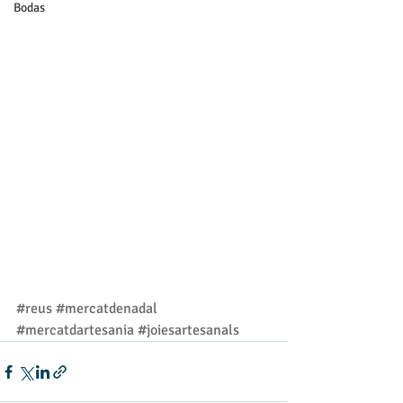
Bodas
#reus
#mercatdenadal
#mercatdartesania
#joiesartesanals