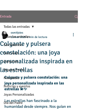
Entrada
Todas las entradas
osmitjoies
Todas las entradas
11 mar 2025
2 min de lectura
Colgante y pulsera
San Valentín
constelación: una joya
Sant Jordi
personalizada inspirada en
Comunión
las estrellas
Regalos Profes
Colgante y pulsera constelación: una 
Novedades
joya personalizada inspirada en las 
Noticias y eventos
estrellas 💫✨
Joyas Personalizadas
Las estrellas han fascinado a la 
Día del Padre
humanidad desde siempre. Nos guían en 