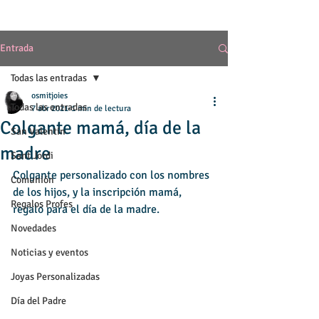
Entrada
Todas las entradas
osmitjoies
Todas las entradas
7 abr 2021
1 min de lectura
Colgante mamá, día de la
San Valentín
madre
Sant Jordi
Colgante personalizado con los nombres 
Comunión
de los hijos, y la inscripción mamá, 
Regalos Profes
regalo para el día de la madre. 
Novedades
Noticias y eventos
Joyas Personalizadas
Día del Padre